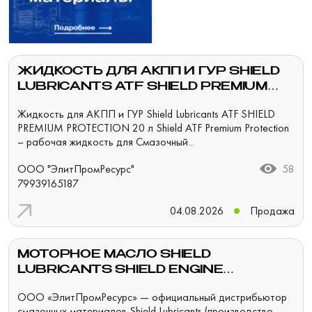
ЖИДКОСТЬ ДЛЯ АКПП И ГУР SHIELD
LUBRICANTS ATF SHIELD PREMIUM
PROTECTION 20 Л
Жидкость для АКПП и ГУР Shield Lubricants ATF SHIELD
PREMIUM PROTECTION 20 л Shield ATF Premium Protection
– рабочая жидкость для Смазочный...
ООО "ЭлитПромРесурс"
58
79939165187
04.08.2026
Продажа
МОТОРНОЕ МАСЛО SHIELD
LUBRICANTS SHIELD ENGINE
SUPREME PLUS PROTECTION 10W-40
ООО «ЭлитПромРесурс» — официальный дистрибьютор
210 Л
смазочных материалов Shield Lubricants (производство —