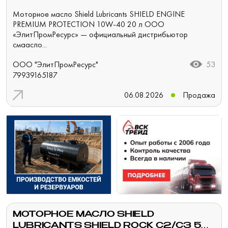
PROTECTION 10W-40 20 Л
Моторное масло Shield Lubricants SHIELD ENGINE
PREMIUM PROTECTION 10W-40 20 л ООО
«ЭлитПромРесурс» — официальный дистрибьютор
смаасло...
ООО "ЭлитПромРесурс"
53
79939165187
06.08.2026
Продажа
МОТОРНОЕ МАСЛО SHIELD
LUBRICANTS SHIELD ROCK C2/C3 5W-