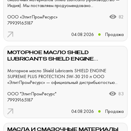
Индия). Мы поставляем продуомендовано...
ООО «ЭлитПромРесурс»
82
79939165187
04.08.2026
Продажа
МОТОРНОЕ МАСЛО SHIELD
LUBRICANTS SHIELD ENGINE
SUPREME PLUS PROTECTION 5W-30
Моторное масло Shield Lubricants SHIELD ENGINE
210 Л
SUPREME PLUS PROTECTION 5W-30 210 л ООО
«ЭлитПромРесурс» — официальный дистрибьютостью...
ООО "ЭлитПромРесурс"
83
79939165187
04.08.2026
Продажа
МАСЛА И СМАЗОЧНЫЕ МАТЕРИАЛЫ