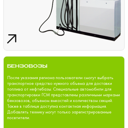
БЕНЗОВОЗЫ
После указания региона пользователи смогут выбрать
транспортное средство нужного объема для доставки
топлива от нефтебазы. Специальные автомобили для
транспортировки ГСМ представлены различными марками
бензовозов, объемом емкостей и количеством секций.
Также в таблице доступна контактная информация.
Добавлять технику могут только зарегистрированные
посетители.