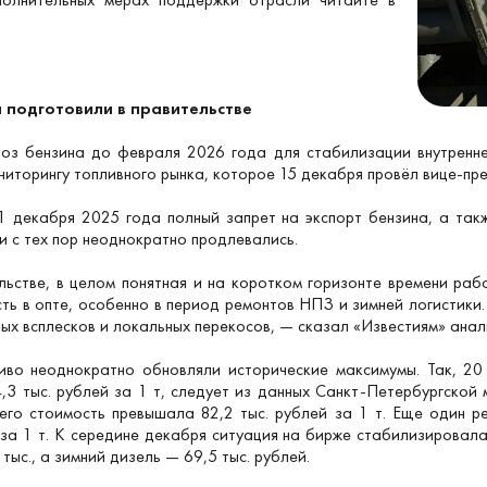
 подготовили в правительстве
воз бензина до февраля 2026 года для стабилизации внутренн
иторингу топливного рынка, которое 15 декабря провёл вице-пр
1 декабря 2025 года полный запрет на экспорт бензина, а такж
и с тех пор неоднократно продлевались.
ьстве, в целом понятная и на коротком горизонте времени раб
сть в опте, особенно в период ремонтов НПЗ и зимней логистики
ых всплесков и локальных перекосов, — сказал «Известиям» анал
иво неоднократно обновляли исторические максимумы. Так, 20
4,3 тыс. рублей за 1 т, следует из данных Санкт-Петербургско
 его стоимость превышала 82,2 тыс. рублей за 1 т. Еще один р
 за 1 т. К середине декабря ситуация на бирже стабилизировал
 тыс., а зимний дизель — 69,5 тыс. рублей.