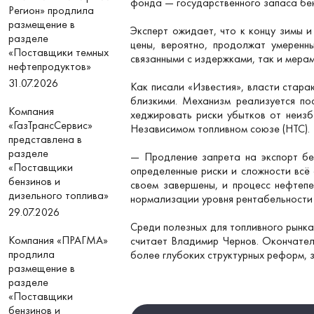
фонда — государственного запаса бен
Регион» продлила
размещение в
Эксперт ожидает, что к концу зимы и
разделе
цены, вероятно, продолжат умеренн
«Поставщики темных
связанными с издержками, так и мера
нефтепродуктов»
31.07.2026
Как писали «Известия», власти стар
близкими. Механизм реализуется по
Компания
хеджировать риски убытков от неизб
«ГазТрансСервис»
Независимом топливном союзе (НТС).
представлена в
разделе
— Продление запрета на экспорт бе
«Поставщики
определенные риски и сложности всё
бензинов и
своем завершены, и процесс нефтеп
дизельного топлива»
нормализации уровня рентабельности
29.07.2026
Среди полезных для топливного рынка
Компания «ПРАГМА»
считает Владимир Чернов. Окончател
продлила
более глубоких структурных реформ, 
размещение в
разделе
«Поставщики
бензинов и