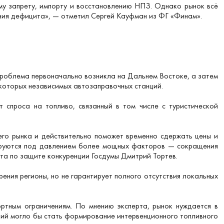
ому запрету, импорту и восстановлению НПЗ. Однако рынок всё
ния дефицита», — отметил Сергей Кауфман из ФГ «Финам».
 Проблема первоначально возникла на Дальнем Востоке, а затем
екоторых независимых автозаправочных станций.
 спроса на топливо, связанный в том числе с туристической
его рынка и действительно поможет временно сдержать цены и
мируются под давлением более мощных факторов — сокращения
ета по защите конкуренции Госдумы Дмитрий Тортев.
ения регионы, но не гарантирует полного отсутствия локальных
ортным ограничениям. По мнению эксперта, рынок нуждается в
ений могло бы стать формирование интервенционного топливного