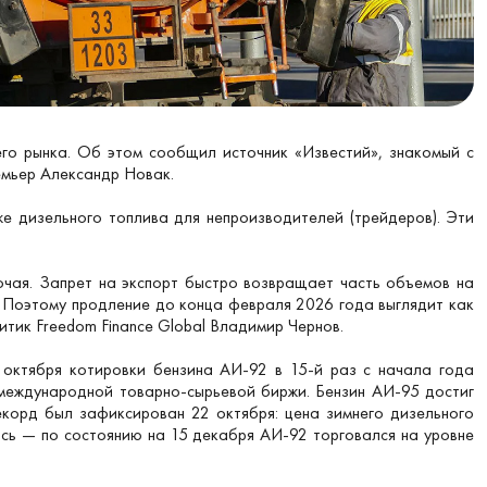
его рынка. Об этом сообщил источник «Известий», знакомый с
емьер Александр Новак.
е дизельного топлива для непроизводителей (трейдеров). Эти
очая. Запрет на экспорт быстро возвращает часть объемов на
. Поэтому продление до конца февраля 2026 года выглядит как
итик Freedom Finance Global Владимир Чернов.
 октября котировки бензина АИ-92 в 15-й раз с начала года
й международной товарно-сырьевой биржи. Бензин АИ-95 достиг
екорд был зафиксирован 22 октября: цена зимнего дизельного
ась — по состоянию на 15 декабря АИ-92 торговался на уровне