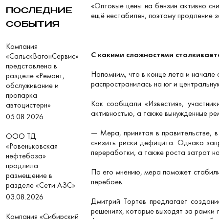
«Оптовые цены на бензин активно сн
ПОСЛЕДНИЕ
ещё нестабилен, поэтому продление 
СОБЫТИЯ
Компания
С какими сложностями сталкивает
«СальскВагонСервис»
представлена в
Напомним, что в конце лета и начале
разделе «Ремонт,
распространилась на юг и центральну
обслуживание и
пропарка
Как сообщали «Известия», участник
автоцистерн»
активностью, а также вынужденные р
05.08.2026
— Мера, принятая в правительстве, 
ООО ТД
снизить риски дефицита. Однако зап
«Ровеньковская
переработки, а также роста затрат н
нефтебаза»
продлила
По его мнению, мера поможет стабили
размещение в
перебоев.
разделе «Сети АЗС»
03.08.2026
Дмитрий Тортев предлагает создание
решениях, которые выходят за рамки 
Компания «Сибирский