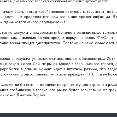
зина и дизельного топлива на ключевых транспортных узлах.
 началу весны, когда хозяйственная активность возрастёт, давл
ый рост — в пределах или немного выше уровня инфляции. Э
ми административного регулирования.
аются не допускать подорожания бензина в рознице выше темпов
средством давления регуляторов, в первую очередь ФАС, на н
ежно возникающих диспаритетов. Поэтому цены не снижаются да
нзина в текущих условиях считаем вполне обоснованным. Хотя
 еще сохраняются. Сейчас рынок вошел в сезон низкого спроса,
ереработки в данный момент идет в штатном режиме, что веде
 розничных продаж топлива, — сказал президент НТС Павел Баже
 мер могли бы стать выстраивание предсказуемого графика ремо
ьная стабилизация топливного рынка будет зависеть не от срок
заключил Дмитрий Тортев.