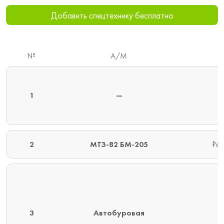
Добавить спецтехнику бесплатно
№
А/М
1
—
2
МТЗ-82 БМ-205
Ром
3
Автобуровая