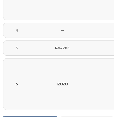
4
—
5
БМ-205
6
IZUZU