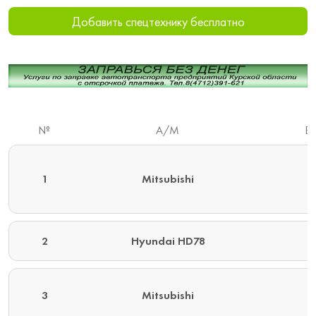
Добавить спецтехнику бесплатно
№
А/М
Вы
1
Mitsubishi
2
Hyundai HD78
3
Mitsubishi