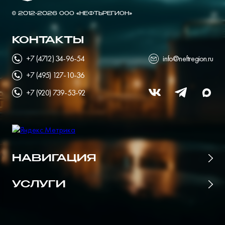
© 2012-2026 ООО «НЕФТЬРЕГИОН»
КОНТАКТЫ
+7 (4712) 34-96-54
info@neftregion.ru
+7 (495) 127-10-36
+7 (920) 739-53-92
НАВИГАЦИЯ
Главная
УСЛУГИ
Цены
Поставщики нефтепродуктов
О портале
Все для АЗС и нефтебаз