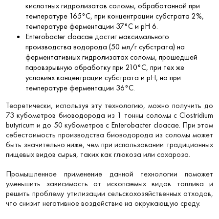
кислотных гидролизатов соломы, обработанной при
температуре 165°C, при концентрации субстрата 2%,
температуре ферментации 37°C и pH 6.
Enterobacter cloacae достиг максимального
производства водорода (50 мл/г субстрата) на
ферментативных гидролизатах соломы, прошедшей
паровзрывную обработку при 210°C, при тех же
условиях концентрации субстрата и pH, но при
температуре ферментации 36°C.
Теоретически, используя эту технологию, можно получить до
73 кубометров биоводорода из 1 тонны соломы с Clostridium
butyricum и до 50 кубометров с Enterobacter cloacae. При этом
себестоимость производства биоводорода из соломы может
быть значительно ниже, чем при использовании традиционных
пищевых видов сырья, таких как глюкоза или сахароза.
Промышленное применение данной технологии поможет
уменьшить зависимость от ископаемых видов топлива и
решить проблему утилизации сельскохозяйственных отходов,
что снизит негативное воздействие на окружающую среду.