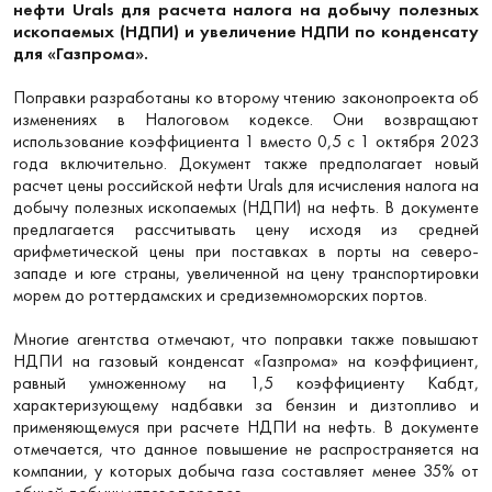
нефти Urals для расчета налога на добычу полезных
ископаемых (НДПИ) и увеличение НДПИ по конденсату
для «Газпрома».
Поправки разработаны ко второму чтению законопроекта об
изменениях в Налоговом кодексе. Они возвращают
использование коэффициента 1 вместо 0,5 с 1 октября 2023
года включительно. Документ также предполагает новый
расчет цены российской нефти Urals для исчисления налога на
добычу полезных ископаемых (НДПИ) на нефть. В документе
предлагается рассчитывать цену исходя из средней
арифметической цены при поставках в порты на северо-
западе и юге страны, увеличенной на цену транспортировки
морем до роттердамских и средиземноморских портов.
Многие агентства отмечают, что поправки также повышают
НДПИ на газовый конденсат «Газпрома» на коэффициент,
равный умноженному на 1,5 коэффициенту Кабдт,
характеризующему надбавки за бензин и дизтопливо и
применяющемуся при расчете НДПИ на нефть. В документе
отмечается, что данное повышение не распространяется на
компании, у которых добыча газа составляет менее 35% от