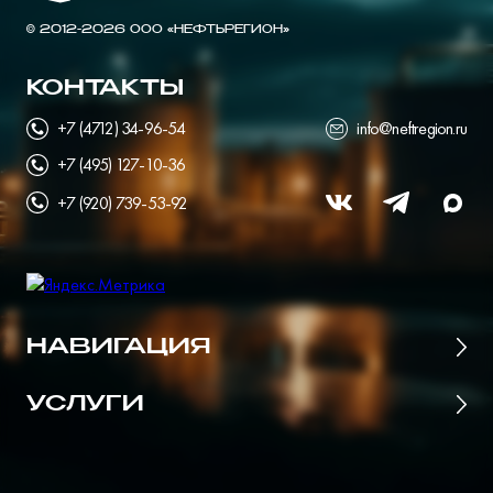
© 2012-2026 ООО «НЕФТЬРЕГИОН»
КОНТАКТЫ
+7 (4712) 34-96-54
info@neftregion.ru
+7 (495) 127-10-36
+7 (920) 739-53-92
НАВИГАЦИЯ
Главная
УСЛУГИ
Цены
Поставщики нефтепродуктов
О портале
Все для АЗС и нефтебаз