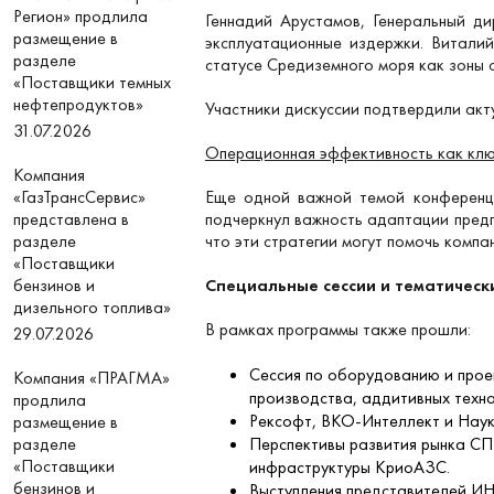
Регион» продлила
Геннадий Арустамов, Генеральный ди
размещение в
эксплуатационные издержки. Витали
разделе
статусе Средиземного моря как зоны 
«Поставщики темных
нефтепродуктов»
Участники дискуссии подтвердили акт
31.07.2026
Операционная эффективность как ключ
Компания
«ГазТрансСервис»
Еще одной важной темой конференци
представлена в
подчеркнул важность адаптации пред
разделе
что эти стратегии могут помочь компа
«Поставщики
бензинов и
Специальные сессии и тематическ
дизельного топлива»
В рамках программы также прошли:
29.07.2026
Сессия по оборудованию и прое
Компания «ПРАГМА»
производства, аддитивных техн
продлила
Рексофт, ВКО-Интеллект и Наук
размещение в
разделе
Перспективы развития рынка СПГ
«Поставщики
инфраструктуры КриоАЗС.
бензинов и
Выступления представителей ИН