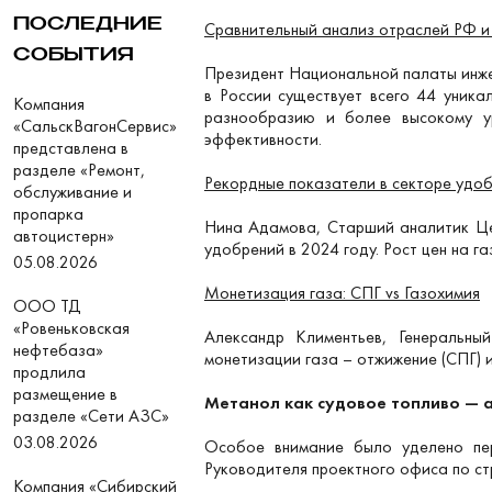
ПОСЛЕДНИЕ
Сравнительный анализ отраслей РФ 
СОБЫТИЯ
Президент Национальной палаты инже
в России существует всего 44 уник
Компания
разнообразию и более высокому ур
«СальскВагонСервис»
эффективности.
представлена в
разделе «Ремонт,
Рекордные показатели в секторе удо
обслуживание и
пропарка
Нина Адамова, Старший аналитик Цен
автоцистерн»
удобрений в 2024 году. Рост цен на г
05.08.2026
Монетизация газа: СПГ vs Газохимия
ООО ТД
«Ровеньковская
Александр Климентьев, Генеральны
нефтебаза»
монетизации газа – отжижение (СПГ) 
продлила
размещение в
Метанол как судовое топливо — 
разделе «Сети АЗС»
03.08.2026
Особое внимание было уделено пер
Руководителя проектного офиса по ст
Компания «Сибирский