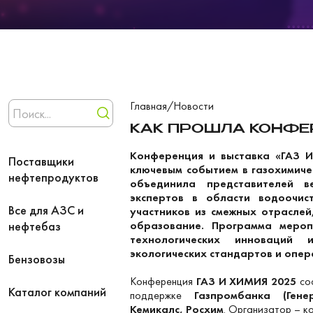
Главная
/
Новости
КАК ПРОШЛА КОНФЕР
Конференция и выставка «ГАЗ И
Поставщики
ключевым событием в газохимиче
нефтепродуктов
объединила представителей в
экспертов в области водоочис
Все для АЗС и
участников из смежных отраслей
нефтебаз
образование. Программа мероп
технологических инноваций
экологических стандартов и опе
Бензовозы
Конференция
ГАЗ И ХИМИЯ 2025
сос
Каталог компаний
поддержке
Газпромбанка (Ген
Кемикалс, Росхим
. Организатор – 