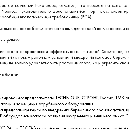
ректор компании Река-море, отметил, что переход на метанол
й Чернов, Руководитель отдела аналитики ПортНьюс, акценти
с особыми экологическими требованиями (ЕСА).
уальность разработки отечественных двигателей на метаноле и 
 к успеху
и стала операционная эффективность. Николай Харитонов, э
приятий к новым рыночным условиям и внедрения методов бережл
ниям не только удовлетворить растущий спрос, но и укрепить свои
ие блоки
ктированию: представители TECHNIQUE, СТРОНГ, Грасис, ТМК об
ологий и замещения зарубежного оборудования.
а представили кейсы по внедрению бережливого производства, 
: обсуждались вопросы развития внутреннего и внешнего рынка С
ХС РАН и ПРОГАЗ касались вопросов водородных технологий и си