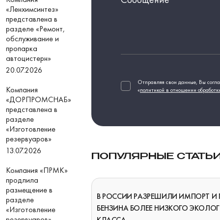
«Ленхимсинтез»
представлена в
разделе «Ремонт,
обслуживание и
пропарка
автоцистерн»
20.07.2026
Отправляя свои данные, Вы согла
Компания
«
политикой в отношении обработк
«ДОРПРОМСНАБ»
представлена в
разделе
«Изготовление
резервуаров»
13.07.2026
ПОПУЛЯРНЫЕ СТАТЬ
Компания «ПРМК»
продлила
размещение в
В РОССИИ РАЗРЕШИЛИ ИМПОРТ И
разделе
БЕНЗИНА БОЛЕЕ НИЗКОГО ЭКОЛО
«Изготовление
резервуаров»
КЛАССА