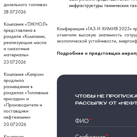
дизельного топлива»
инфраструктуры технических газ
28.07.2026
Компания «ТЭКНОЛ»
Конференция «ГАЗ И ХИМИЯ 2025» про
представлена в
отметили высокую значимость сотру
разделе «Компании,
экологической устойчивости, энерго
реализующие масла
и смазочные
Подробнее о предстоящих меропр
материалы»
23.07.2026
Компания «Капрон»
продлила
размещение в
разделах «Топливные
ЧТОБЫ НЕ ПРОПУСК
присадки» и
РАССЫЛКУ ОТ «НЕФ
«Производители и
поставщики
нефтехимии»
ФИО
*
20.07.2026
Сообщение
*
Компания