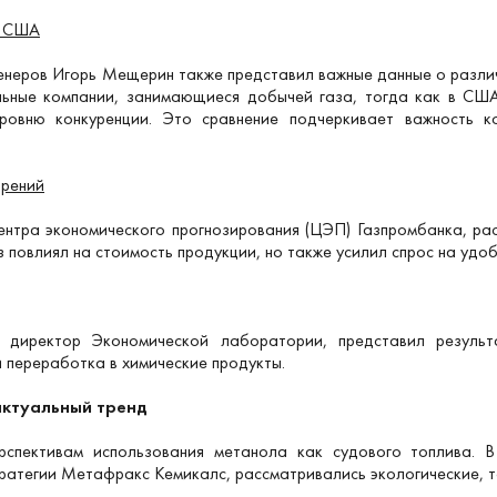
и США
неров Игорь Мещерин также представил важные данные о различ
альные компании, занимающиеся добычей газа, тогда как в СШ
овню конкуренции. Это сравнение подчеркивает важность 
брений
тра экономического прогнозирования (ЦЭП) Газпромбанка, рас
аз повлиял на стоимость продукции, но также усилил спрос на уд
й директор Экономической лаборатории, представил результ
и переработка в химические продукты.
актуальный тренд
спективам использования метанола как судового топлива. В 
ратегии Метафракс Кемикалс, рассматривались экологические, т