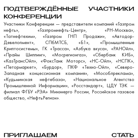
ПОДТВЕРЖДЁННЫЕ УЧАСТНИКИ
КОНФЕРЕНЦИИ
Участники Конференции — представители компаний «Газпром
нефть», «Газпромнефть-Центр», «РН-Москва»,
«Татнефтехим», «Газпром ГНП Продажи», «Автодор-
Девелопмент», СПбМТСБ, «Б1», «Промышленные
Криптосистемы», ГК «Трасса», «Азбука вкуса», «РАНОйл»,
«Прайм Шиппинг», «Мосрегионгаз», «Сбербанк КИБ»,
«КазТрансОйл», «ФоксТанк Моторс», «НС-Ойл», «НСПК»,
«Петормаркет», «Бурдор», ПКФ «Техно-Ойл», «Северо-
Западная концессионная компания», «Мособлреклама»,
«Кудьминская нефтебаза», «Национальное Агентство
Промышленной Информации», «Росстандарт», ЦДУ ТЭК —
филиал ФГБУ «РЭА» Минэнерго России, Российское газовое
общество, «НефтьРегион».
ПРИГЛАШАЕМ СТАТЬ