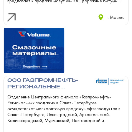
предлагает к продаже мазут М-100, дорожные битумы
БНД 60/90 и другие нефтепродукты....
г. Москва
ООО ГАЗПРОМНЕФТЬ-
РЕГИОНАЛЬНЫЕ
ПРОДАЖИ, ЗАПАДНОЕ
Отделение Центрального филиала «Газпромнефть-
ОТДЕЛЕНИЕ
Региональных продажи» в Санкт-Петербурге
осуществляет мелкооптовую продажу нефтепродуктов в
Санкт-Петербурге, Ленинградской, Архангельской,
Калининградской, Мурманской, Новгородской и
Псковской областях. Отделение предлагает к п...