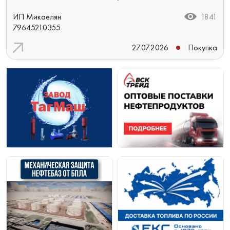
ИП Микаелян
1841
79645210355
27.07.2026
Покупка