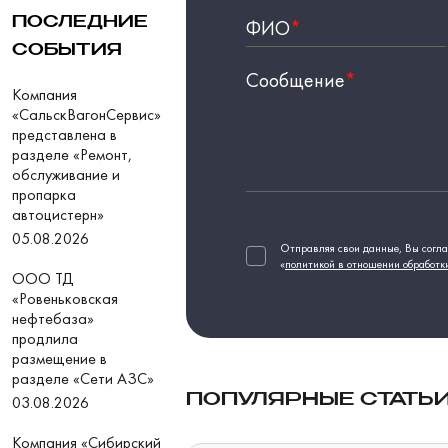
ПОСЛЕДНИЕ
ФИО
*
СОБЫТИЯ
Сообщение
*
Компания
«СальскВагонСервис»
представлена в
разделе «Ремонт,
обслуживание и
пропарка
автоцистерн»
05.08.2026
Отправляя свои данные, Вы согла
«
политикой в отношении обработк
ООО ТД
«Ровеньковская
нефтебаза»
продлила
размещение в
разделе «Сети АЗС»
ПОПУЛЯРНЫЕ СТАТЬ
03.08.2026
Компания «Сибирский