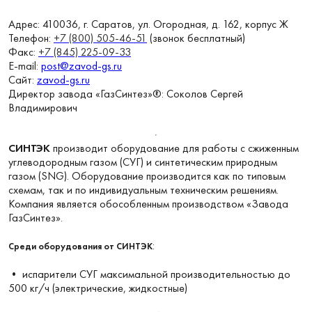
Адрес: 410036, г. Саратов, ул. Огородная, д. 162, корпус Ж
Телефон:
+7 (800) 505-46-51
(звонок бесплатный)
Факс:
+7 (845) 225-09-33
E-mail:
post@zavod-gs.ru
Сайт:
zavod-gs.ru
Директор завода «ГазСинтез»®: Соколов Сергей
Владимирович
СИНТЭК
производит оборудование для работы с сжиженным
углеводородным газом (СУГ) и синтетическим природным
газом (SNG). Оборудование производится как по типовым
схемам, так и по индивидуальным техническим решениям.
Компания является обособленным производством «Завода
ГазСинтез».
:
Среди оборудования от СИНТЭК
• испарители СУГ максимальной производительностью до
500 кг/ч (электрические, жидкостные)