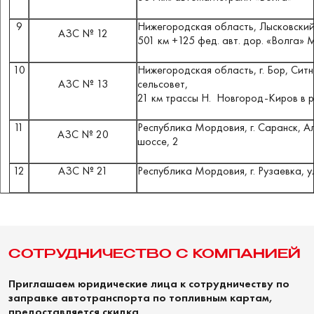
9
Нижегородская область,
Лысковский 
АЗС № 12
501 км +125 фед.
авт.
дор.
«
Волга
»
М
10
Нижегородская область,
г.
Бор, Сит
АЗС № 13
сельсовет,
21 км трассы Н.
Новгород-Киров в р
11
Республика Мордовия, г. Саранск, 
АЗС № 20
шоссе, 2
12
АЗС № 21
Республика Мордовия, г. Рузаевка, у
СОТРУДНИЧЕСТВО С КОМПАНИЕЙ
Приглашаем юридические лица к сотрудничеству по
заправке автотранспорта по топливным картам,
предоставляется скидка
.