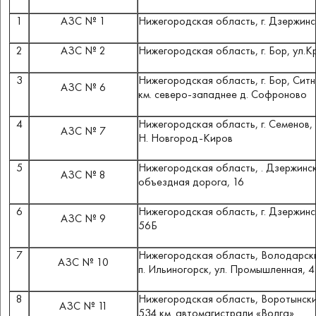
1
АЗС № 1
Нижегородская область, г. Дзержинс
2
АЗС № 2
Нижегородская область, г.
Бор, ул.К
3
Нижегородская область,
г.
Бор, Ситн
АЗС № 6
км. северо-западнее д.
Софроново
4
Нижегородская область,
г.
Семенов, 
АЗС № 7
Н.
Новгород-Киров
5
Нижегородская область,
.
Дзержинск
АЗС № 8
объездная дорога, 16
6
Нижегородская область,
г.
Дзержинск
АЗС № 9
56Б
7
Нижегородская область,
Володарски
АЗС № 10
п.
Ильиногорск, ул.
Промышленная, 4
8
Нижегородская область,
Воротынский
АЗС № 11
534 км. автомагистрали «Волга»