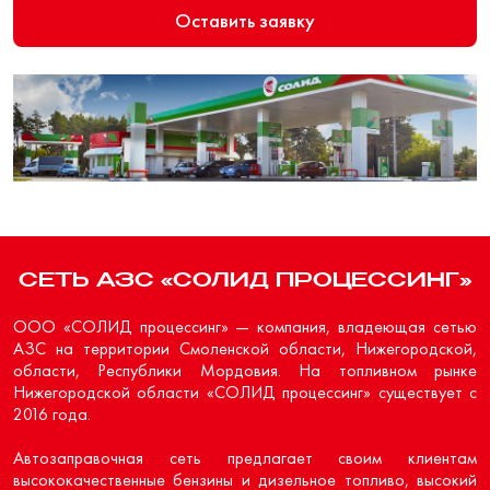
Оставить заявку
СЕТЬ АЗС «СОЛИД ПРОЦЕССИНГ»
ООО «СОЛИД процессинг» — компания, владеющая сетью
АЗС на территории Смоленской области, Нижегородской,
области, Республики Мордовия. На топливном рынке
Нижегородской области «СОЛИД процессинг» существует с
2016 года.
Автозаправочная сеть предлагает своим клиентам
высококачественные бензины и дизельное топливо, высокий