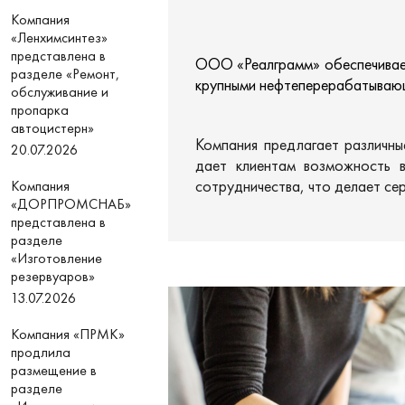
Компания
«Ленхимсинтез»
представлена в
ООО «Реалграмм» обеспечивает
разделе «Ремонт,
крупными нефтеперерабатывающ
обслуживание и
пропарка
автоцистерн»
Компания предлагает различн
20.07.2026
дает клиентам возможность 
сотрудничества, что делает се
Компания
«ДОРПРОМСНАБ»
представлена в
разделе
«Изготовление
резервуаров»
13.07.2026
Компания «ПРМК»
продлила
размещение в
разделе