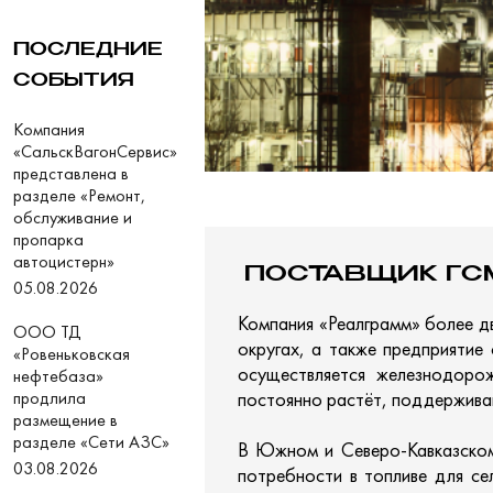
ПОСЛЕДНИЕ
СОБЫТИЯ
Компания
«СальскВагонСервис»
представлена в
разделе «Ремонт,
обслуживание и
пропарка
автоцистерн»
ПОСТАВЩИК ГС
05.08.2026
Компания «Реалграмм» более д
ООО ТД
округах, а также предприятие
«Ровеньковская
осуществляется железнодоро
нефтебаза»
продлила
постоянно растёт, поддерживаю
размещение в
разделе «Сети АЗС»
В Южном и Северо-Кавказском
03.08.2026
потребности в топливе для се