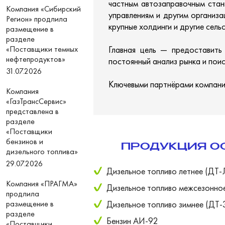
частным автозаправочным стан
Компания «Сибирский
управлениям и другим организа
Регион» продлила
крупные холдинги и другие сел
размещение в
разделе
«Поставщики темных
Главная цель — предоставить
нефтепродуктов»
постоянный анализ рынка и пои
31.07.2026
Ключевыми партнёрами компании
Компания
«ГазТрансСервис»
представлена в
разделе
«Поставщики
бензинов и
ПРОДУКЦИЯ О
дизельного топлива»
29.07.2026
Дизельное топливо летнее (ДТ-
Компания «ПРАГМА»
Дизельное топливо межсезонно
продлила
размещение в
Дизельное топливо зимнее (ДТ-
разделе
Бензин АИ-92
«Поставщики