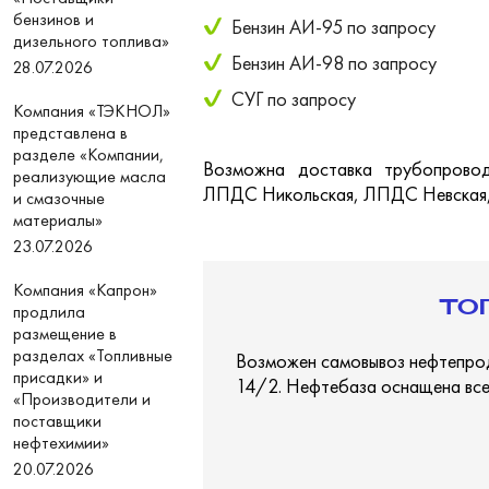
бензинов и
Бензин АИ-95 по запросу
дизельного топлива»
Бензин АИ-98
по запросу
28.07.2026
СУГ по запросу
Компания «ТЭКНОЛ»
представлена в
разделе «Компании,
Возможна доставка трубопрово
реализующие масла
ЛПДС Никольская, ЛПДС Невская
и смазочные
материалы»
23.07.2026
Компания «Капрон»
ТО
продлила
размещение в
разделах «Топливные
Возможен самовывоз нефтепроду
присадки» и
14/2. Нефтебаза оснащена все
«Производители и
поставщики
нефтехимии»
20.07.2026