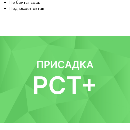
Не боится воды
Поднимает октан