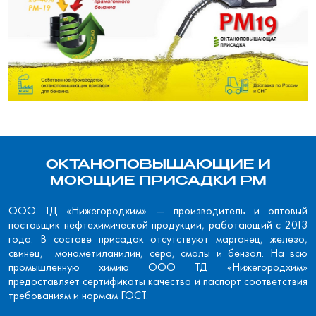
ОКТАНОПОВЫШАЮЩИЕ И
МОЮЩИЕ ПРИСАДКИ РМ
ООО ТД «Нижегородхим» — производитель и оптовый
поставщик нефтехимической продукции, работающий с 2013
года. В составе присадок отсутствуют марганец, железо,
свинец, монометиланилин, сера, смолы и бензол. На всю
промышленную химию ООО ТД «Нижегородхим»
предоставляет сертификаты качества и паспорт соответствия
требованиям и нормам ГОСТ.