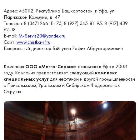
Адрес: 450112, Республика Башкортостан, г. Уфа, ул.
Парижской Коммуны, д. 47
Телефон: 8 (347) 266-11-75; 8 (927) 345-81-95; 8 (917) 439-
62-18
Е
-mail:
M-Servis20@yandex.ru
Сайт
:
www.chistka-rf.ru
Генеральный директор Гайнулин Рафик Абдулкаримович
Компания
ООО «Мегга-Сервис»
основана в Уфе в 2003
году. Компания предоставляет следующий
комплекс
специальных услуг
для нефтяной и другой промышленности
в Приволжском, Уральском и Сибирском Федеральных
Округах: