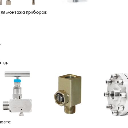
для монтажа приборов:
д,
 тд.
чаете: