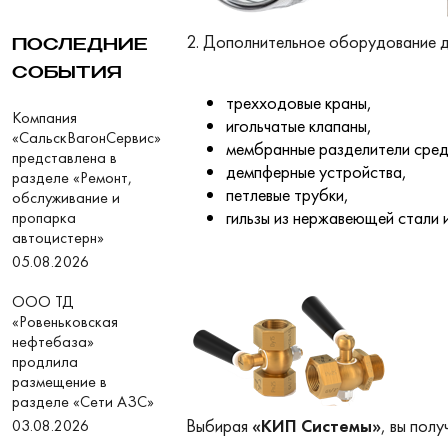
2. Дополнительное оборудование 
ПОСЛЕДНИЕ
СОБЫТИЯ
трехходовые краны,
Компания
игольчатые клапаны,
«СальскВагонСервис»
мембранные разделители сре
представлена в
демпферные устройства,
разделе «Ремонт,
петлевые трубки,
обслуживание и
гильзы из нержавеющей стали и
пропарка
автоцистерн»
05.08.2026
ООО ТД
«Ровеньковская
нефтебаза»
продлила
размещение в
разделе «Сети АЗС»
Выбирая
«КИП Системы»
, вы полу
03.08.2026