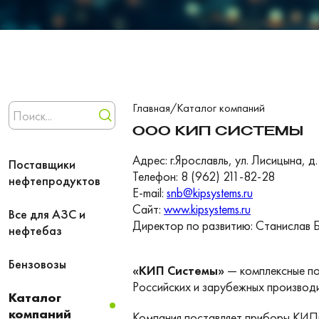
Главная
/
Каталог компаний
ООО КИП СИСТЕМЫ
Адрес: г.Ярославль, ул. Лисицына, д.
Поставщики
Телефон: 8 (962) 211-82-28
нефтепродуктов
E-mail:
snb@kipsystems.ru
Сайт:
www.kipsystems.ru
Все для АЗС и
Директор по развитию: Станислав 
нефтебаз
Бензовозы
«КИП Системы»
— комплексные по
Российских и зарубежных производ
Каталог
компаний
Компания поставляет приборы КИПиА