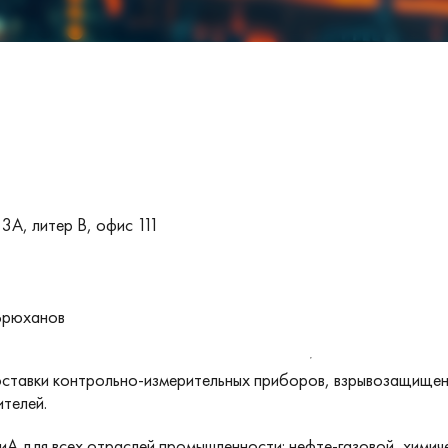
 3А, литер В, офис 111
Брюханов
ставки контрольно-измерительных приборов, взрывозащище
ителей.
 для всех отраслей промышленности: нефте-газовой, химиче