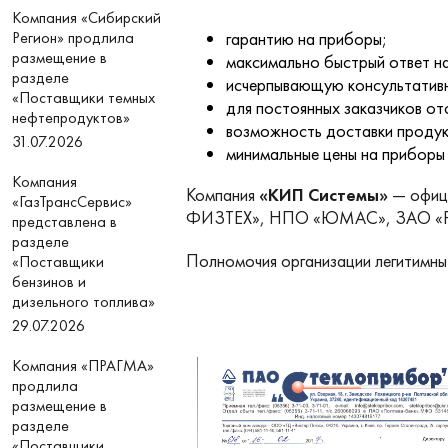
Компания «Сибирский
Регион» продлила
гарантию на приборы;
размещение в
максимально быстрый ответ на
разделе
исчерпывающую консультатив
«Поставщики темных
для постоянных заказчиков от
нефтепродуктов»
возможность доставки продук
31.07.2026
минимальные цены на приборы
Компания
Компания
«КИП Системы»
— офици
«ГазТрансСервис»
ФИЗТЕХ», НПО «ЮМАС», ЗАО «Р
представлена в
разделе
Полномочия организации легитимны
«Поставщики
бензинов и
дизельного топлива»
29.07.2026
Компания «ПРАГМА»
продлила
размещение в
разделе
«Поставщики