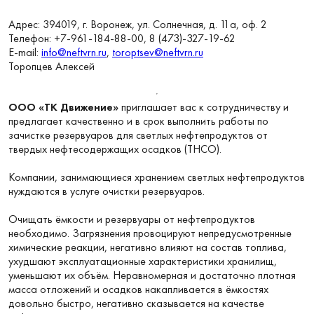
Адрес:
394019, г. Воронеж, ул. Солнечная, д. 11а, оф. 2
Телефон:
+7-961-184-88-00
, 8
(473)-327-19-62
E-mail:
info@neftvrn.ru
,
toroptsev@neftvrn.ru
Торопцев Алексей
ООО «ТК Движение»
приглашает вас к сотрудничеству и
предлагает качественно и в срок выполнить работы по
зачистке резервуаров для светлых нефтепродуктов от
твердых нефтесодержащих осадков (ТНСО).
Компании, занимающиеся хранением светлых нефтепродуктов
нуждаются в услуге очистки резервуаров.
Очищать ёмкости и резервуары от нефтепродуктов
необходимо. Загрязнения провоцируют непредусмотренные
химические реакции, негативно влияют на состав топлива,
ухудшают эксплуатационные характеристики хранилищ,
уменьшают их объём. Неравномерная и достаточно плотная
масса отложений и осадков накапливается в ёмкостях
довольно быстро, негативно сказывается на качестве