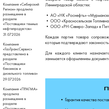
Компания «Сибирский
Ленинградской областях:
Регион» продлила
размещение в
• АО «НК «Роснефть»-«Мурманскн
разделе
• ООО «Красносельская Топливная
«Поставщики темных
• ООО «РН-Северо-Запад» в Пет
нефтепродуктов»
31.07.2026
Каждая партия товара сопровож
которые подтверждают законность 
Компания
«ГазТрансСервис»
Для каждого клиента назначает
представлена в
занимается оформлением документо
разделе
«Поставщики
бензинов и
дизельного топлива»
29.07.2026
Компания «ПРАГМА»
П
продлила
размещение в
• Гарантия качества поста
разделе
«Поставщики