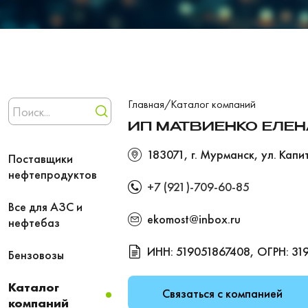
Главная
/
Каталог компаний
ИП МАТВИЕНКО ЕЛЕ
183071, г. Мурманск, ул. Капи
Поставщики
нефтепродуктов
+7 (921)-709-60-85
Все для АЗС и
ekomost@inbox.ru
нефтебаз
ИНН: 519051867408, ОГРН: 3
Бензовозы
Каталог
Связаться с компанией
компаний