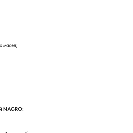
х масел;
ий NAGRO: