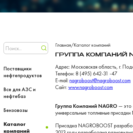
Главная
/
Каталог компаний
ГРУППА КОМПАНИЙ 
Адрес: Московская область, г. Подол
Поставщики
Телефон: 8 (495) 642-31 -47
нефтепродуктов
E-mail:
nagroboost@nagroboost.com
Сайт:
www.nagroboost.com
Все для АЗС и
нефтебаз
Группа Компаний NAGRO
— это 
Бензовозы
универсальные топливные присадки 
Каталог
Присадка NAGROBOOST разработана
компаний
2013 году разработана разновиднос