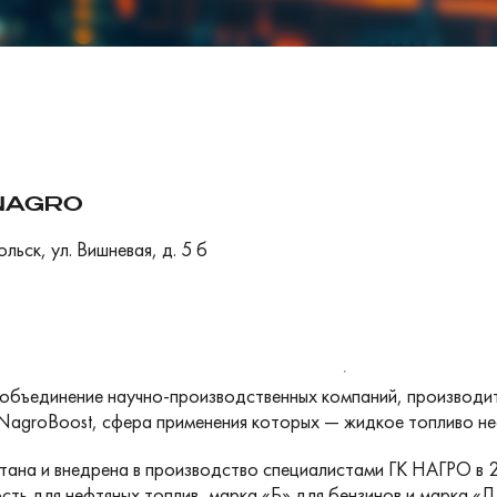
NAGRO
ьск, ул. Вишневая, д. 5 б
объединение научно-производственных компаний, производи
NagroBoost, сфера применения которых — жидкое топливо не
 и внедрена в производство специалистами ГК НАГРО в 201
ть для нефтяных топлив, марка «Б» для бензинов и марка «Д»