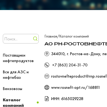
Главная
/
Каталог компаний
АО РН-РОСТОВНЕФТ
344010, г. Ростов-на-Дону, пе
Поставщики
нефтепродуктов
+7 (863) 204-31-70
Все для АЗС и
rostovnefteproduct@rnp.rosnef
нефтебаз
www.rosneft-opt.ru/168811
Бензовозы
ИНН: 6165029228
Каталог
компаний