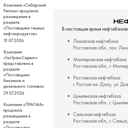
Компания «Сибирский
Регион» продлила
размещение в
НЕ
разделе
«Поставщики темных
В настоящее время нефтебазов
нефтепродуктов»
31.07.2026
Лиховская нефтебаза
Ростовская обл., пос. Лихо
Компания
«ГазТрансСервис»
Миллеровская нефтебаза
представлена в
Ростовская обл., г. Миллер
разделе
«Поставщики
Ростовская нефтебаза
бензинов и
г. Ростов-на-Дону, ул. До
дизельного топлива»
29.07.2026
Цимлянская нефтебаза
Ростовская обл., г. Цимлян
Компания «ПРАГМА»
продлила
Сальская нефтебаза
размещение в
Ростовская обл., г. Сальск,
разделе
«Поставщики