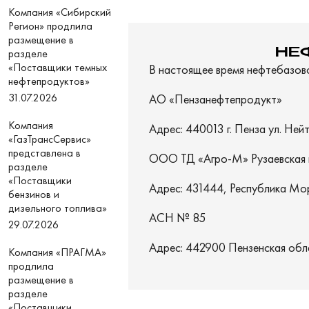
Компания «Сибирский
Регион» продлила
размещение в
НЕ
разделе
«Поставщики темных
В настоящее время нефтебазово
нефтепродуктов»
31.07.2026
АО «Пензанефтепродукт»
Компания
Адрес: 440013 г. Пенза ул. Нейт
«ГазТрансСервис»
представлена в
ООО ТД «Агро-М» Рузаевская 
разделе
«Поставщики
Адрес: 431444, Республика Мордо
бензинов и
дизельного топлива»
АСН № 85
29.07.2026
Адрес: 442900 Пензенская облас
Компания «ПРАГМА»
продлила
размещение в
разделе
«Поставщики