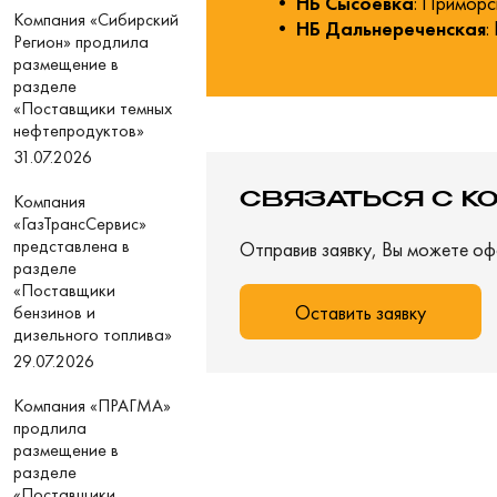
• НБ Сысоевка
: Приморс
Компания «Сибирский
• НБ Дальнереченская
:
Регион» продлила
размещение в
разделе
«Поставщики темных
нефтепродуктов»
31.07.2026
СВЯЗАТЬСЯ С К
Компания
«ГазТрансСервис»
представлена в
Отправив заявку, Вы можете оф
разделе
«Поставщики
Оставить заявку
бензинов и
дизельного топлива»
29.07.2026
Компания «ПРАГМА»
продлила
размещение в
разделе
«Поставщики