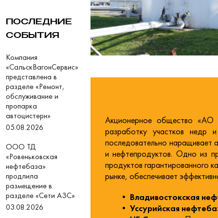
ПОСЛЕДНИЕ
СОБЫТИЯ
Компания
«СальскВагонСервис»
представлена в
разделе «Ремонт,
обслуживание и
пропарка
автоцистерн»
Акционерное общество «АО
05.08.2026
разработку участков недр и
последовательно наращивает ак
ООО ТД
и нефтепродуктов. Одно из п
«Ровеньковская
продуктов гарантированного к
нефтебаза»
рынке, обеспечивает эффективн
продлила
размещение в
разделе «Сети АЗС»
• Владивостокская не
03.08.2026
• Уссурийская нефтеба