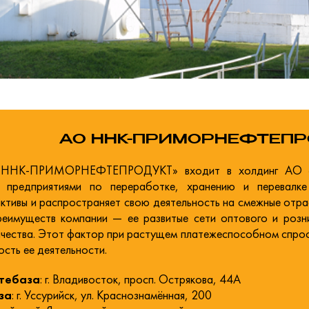
АО ННК-ПРИМОРНЕФТЕПР
 ННК-ПРИМОРНЕФТЕПРОДУКТ» входит в холдинг АО «НН
 предприятиями по переработке, хранению и перевалке
тивы и распространяет свою деятельность на смежные отрас
реимуществ компании — ее развитые сети оптового и розни
ачества. Этот фактор при растущем платежеспособном спрос
ость ее деятельности.
фтебаза
: г. Владивосток, просп. Острякова, 44А
за
: г. Уссурийск, ул. Краснознамённая, 200