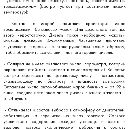
- Дизель имеет более высокую плотность, топливо является
термозависимым (быстро густеет при достижении низких
температур);
- Контакт с искрой зажигания происходит из-за
воспламенения бензиновых марок. Для дизельного топлива
этого недостаточно. Дизель также необходимо «сжать»,
изменив давление. Атмосферные бензиновые двигатели
внутреннего сгорания не сконструированы таким образом,
чтобы обеспечить все условия плавного горения дизеля;
- Солярка не имеет октанового числа (параметра, который
определяет стойкость состава к самовозгоранию). Качество
солярки оценивают по цетановому числу – показателю,
указывающему на быстроту и плавность возгорания.
Октановые числа автомобильных марок бензина – от 92 и
выше, среднее цетановое число дизеля высшего качества –
от 51 пункта.
- Отличается и состав выброса в атмосферу от двигателей,
работающих на перечисленных типах горючего. Солярка
увеличивает содержание оксидов углерода и азота в
выхлопе, поэтому экологические требования к составу