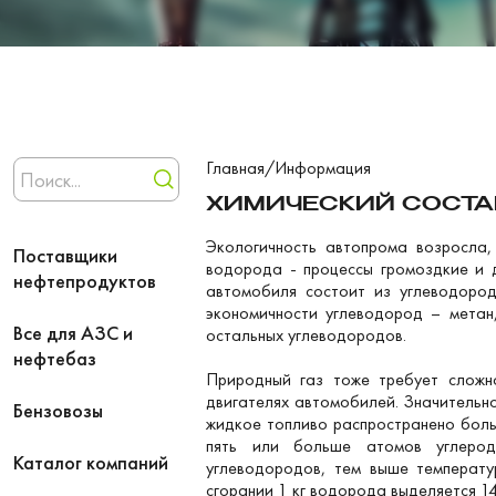
Главная
/
Информация
ХИМИЧЕСКИЙ СОСТА
Экологичность автопрома возросла,
Поставщики
водорода - процессы громоздкие и 
нефтепродуктов
автомобиля состоит из углеводород
экономичности углеводород – метан
Все для АЗС и
остальных углеводородов.
нефтебаз
Природный газ тоже требует сложн
двигателях автомобилей. Значительн
Бензовозы
жидкое топливо распространено боль
пять или больше атомов углеро
Каталог компаний
углеводородов, тем выше температу
сгорании 1 кг водорода выделяется 14