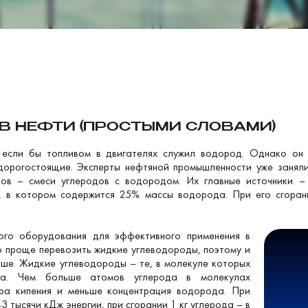
В НЕФТИ (ПРОСТЫМИ СЛОВАМИ)
 если бы топливом в двигателях служил водород. Однако он о
дорогостоящие. Эксперты нефтяной промышленности уже заняли
ов – смеси углеродов с водородом. Их главные источники – 
, в котором содержится 25% массы водорода. При его сгорани
ого оборудования для эффективного применения в
о проще перевозить жидкие углеводороды, поэтому и
ше. Жидкие углеводороды – те, в молекуле которых
да. Чем больше атомов углерода в молекулах
ра кипения и меньше концентрация водорода. При
3 тысячи кДж энергии, при сгорании 1 кг углерода – в