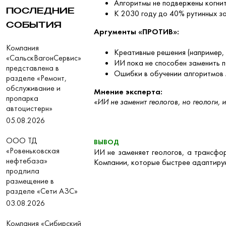
Алгоритмы не подвержены когни
ПОСЛЕДНИЕ
К 2030 году до 40% рутинных за
СОБЫТИЯ
Аргументы «ПРОТИВ»:
Компания
Креативные решения (например,
«СальскВагонСервис»
ИИ пока не способен заменить 
представлена в
Ошибки в обучении алгоритмов 
разделе «Ремонт,
обслуживание и
Мнение эксперта:
пропарка
«ИИ не заменит геологов, но геологи, 
автоцистерн»
05.08.2026
ООО ТД
ВЫВОД
«Ровеньковская
ИИ не заменяет геологов, а трансфор
нефтебаза»
Компании, которые быстрее адаптирую
продлила
размещение в
разделе «Сети АЗС»
03.08.2026
Компания «Сибирский