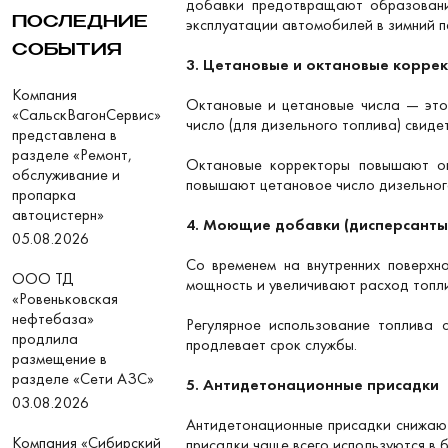
добавки предотвращают образование
эксплуатации автомобилей в зимний п
ПОСЛЕДНИЕ
СОБЫТИЯ
3. Цетановые и октановые корре
Компания
Октановые и цетановые числа — это 
«СальскВагонСервис»
число (для дизельного топлива) свиде
представлена в
разделе «Ремонт,
Октановые корректоры повышают ок
обслуживание и
повышают цетановое число дизельного
пропарка
автоцистерн»
4. Моющие добавки (дисперсанты
05.08.2026
Со временем на внутренних поверхн
ООО ТД
мощность и увеличивают расход топли
«Ровеньковская
нефтебаза»
Регулярное использование топлива 
продлила
продлевает срок службы.
размещение в
разделе «Сети АЗС»
5. Антидетонационные присадки
03.08.2026
Антидетонационные присадки снижают
Компания «Сибирский
присадки чаще всего используются в б