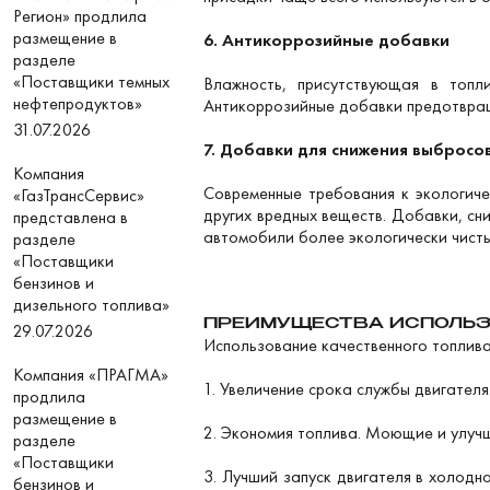
Регион» продлила
размещение в
6. Антикоррозийные добавки
разделе
«Поставщики темных
Влажность, присутствующая в топл
нефтепродуктов»
Антикоррозийные добавки предотвращ
31.07.2026
7. Добавки для снижения выбросо
Компания
Современные требования к экологиче
«ГазТрансСервис»
других вредных веществ. Добавки, с
представлена в
автомобили более экологически чисты
разделе
«Поставщики
бензинов и
дизельного топлива»
ПРЕИМУЩЕСТВА ИСПОЛЬЗ
29.07.2026
Использование качественного топлива
Компания «ПРАГМА»
1. Увеличение срока службы двигател
продлила
размещение в
2. Экономия топлива. Моющие и улучш
разделе
«Поставщики
3. Лучший запуск двигателя в холодн
бензинов и