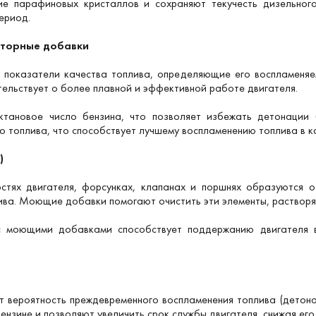
 парафиновых кристаллов и сохраняют текучесть дизельного
ериод.
кторные добавки
показатели качества топлива, определяющие его воспламеняем
тельствует о более плавной и эффективной работе двигателя.
тановое число бензина, что позволяет избежать детонации (
 топлива, что способствует лучшему воспламенению топлива в к
)
остях двигателя, форсунках, клапанах и поршнях образуются 
ва. Моющие добавки помогают очистить эти элементы, растворяя
с моющими добавками способствует поддержанию двигателя в
 вероятность преждевременного воспламенения топлива (детонац
ензине и позволяют увеличить срок службы двигателя, снижая его