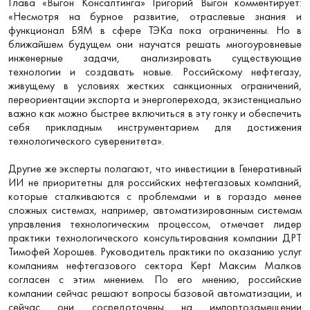
Глава «Выгон Консалтинга» Григорий Выгон комментирует:
«Несмотря на бурное развитие, отраслевые знания и
функционал БЯМ в сфере ТЭКа пока ограниченны. Но в
ближайшем будущем они научатся решать многоуровневые
инженерные задачи, анализировать существующие
технологии и создавать новые. Российскому нефтегазу,
живущему в условиях жестких санкционных ограничений,
переориентации экспорта и энергоперехода, экзистенциально
важно как можно быстрее включиться в эту гонку и обеспечить
себя прикладным инструментарием для достижения
технологического суверенитета».
Другие же эксперты полагают, что инвестиции в Генеративный
ИИ не приоритетны для российских нефтегазовых компаний,
которые сталкиваются с проблемами и в гораздо менее
сложных системах, например, автоматизированным системам
управления технологическим процессом, отмечает лидер
практики технологического консультирования компании ДРТ
Тимофей Хорошев. Руководитель практики по оказанию услуг
компаниям нефтегазового сектора Kept Максим Малков
согласен с этим мнением. По его мнению, российские
компании сейчас решают вопросы базовой автоматизации, и
сейчас они сосредоточены на импортозамещении